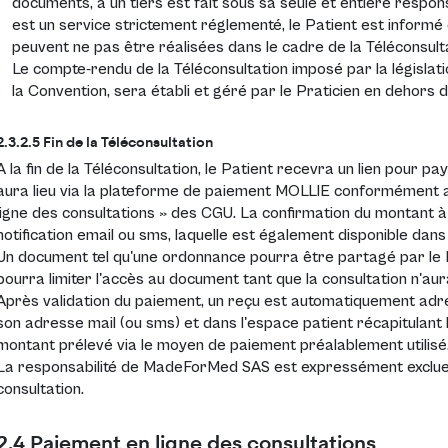
documents, à un tiers est fait sous sa seule et entière respons
est un service strictement réglementé, le Patient est informé
peuvent ne pas être réalisées dans le cadre de la Téléconsulta
Le compte-rendu de la Téléconsultation imposé par la législati
la Convention, sera établi et géré par le Praticien en dehors d
2.3.2.5 Fin de la Téléconsultation
A la fin de la Téléconsultation, le Patient recevra un lien pour p
aura lieu via la plateforme de paiement MOLLIE conformément aux
ligne des consultations » des CGU. La confirmation du montant à
notification email ou sms, laquelle est également disponible dan
Un document tel qu'une ordonnance pourra être partagé par le P
pourra limiter l'accès au document tant que la consultation n'aur
Après validation du paiement, un reçu est automatiquement adre
son adresse mail (ou sms) et dans l'espace patient récapitulant l
montant prélevé via le moyen de paiement préalablement utilisé
La responsabilité de MadeForMed SAS est expressément exclue en
consultation.
2.4 Paiement en ligne des consultations