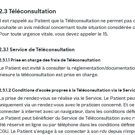
2.3 Téléconsultation
Il est rappelé au Patient que la Téléconsultation ne permet pas d
souhaite un avis médical concernant toute situation considérée co
Pour toute urgence vitale, vous devez appeler le 15.
2.3.1 Service de Téléconsultation
2.3.1.1 Prise en charge des frais de Téléconsultation
Le Patient est invité à consulter la réglementation/documentation
mesure la téléconsultation est prise en charge.
2.3.1.2 Conditions d'accès propres à la Téléconsultation via le Servi
La prise de rendez-vous se réalise via le Service. Le Patient pe
uniquement via un rendez-vous avec le praticien concerné. Et ce
connecter à internet avec un navigateur, dans les conditions déf
Le Patient peut bénéficier du Service de Téléconsultation avec 
été réservé en ligne ou par téléphone dans les conditions définies
CGU. Le Patient s'engage à se connecter à son rdv depuis n’imp