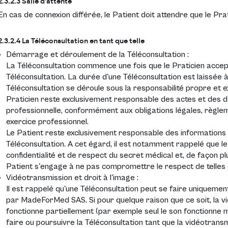
2.3.2.3 Salle d'attente
En cas de connexion différée, le Patient doit attendre que le Pra
2.3.2.4 La Téléconsultation en tant que telle
Démarrage et déroulement de la Téléconsultation :
La Téléconsultation commence une fois que le Praticien acce
Téléconsultation. La durée d'une Téléconsultation est laissée à
Téléconsultation se déroule sous la responsabilité propre et ex
Praticien reste exclusivement responsable des actes et des dé
professionnelle, conformément aux obligations légales, règle
exercice professionnel.
Le Patient reste exclusivement responsable des informations 
Téléconsultation. A cet égard, il est notamment rappelé que le
confidentialité et de respect du secret médical et, de façon p
Patient s'engage à ne pas compromettre le respect de telles o
Vidéotransmission et droit à l'image :
Il est rappelé qu'une Téléconsultation peut se faire uniquemen
par MadeForMed SAS. Si pour quelque raison que ce soit, la v
fonctionne partiellement (par exemple seul le son fonctionne m
faire ou poursuivre la Téléconsultation tant que la vidéotran